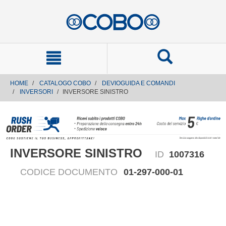
text.skipToContent
text.skipToNavigation
HOME
CATALOGO COBO
DEVIOGUIDA E COMANDI
INVERSORI
INVERSORE SINISTRO
INVERSORE SINISTRO
ID
1007316
CODICE DOCUMENTO
01-297-000-01