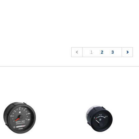
(current)
1
2
3