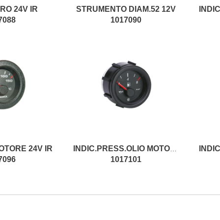
RO 24V IR
STRUMENTO DIAM.52 12V
7088
1017090
OTORE 24V IR
INDIC.PRESS.OLIO MOTORE 24V IR
7096
1017101