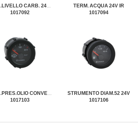
TERM. ACQUA 24V IR
INDIC.LIVELLO CARB. 24V IR
1017092
1017094
STRUMENTO DIAM.52 24V
INDIC.PRES.OLIO CONVERT.24V IR
1017103
1017106