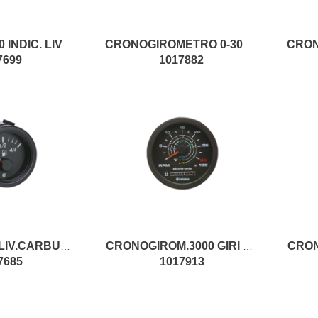
STR.CIRC.D.60 INDIC. LIVELLO 12V IR
CRONOGIROMETRO 0-3000GIRI 12V.
7699
1017882
INDICATORE LIV.CARBURANTE 24V
CRONOGIROM.3000 GIRI PTO 12V AP 16PC
7685
1017913