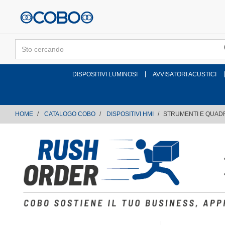
text.skipToContent
text.skipToNavigation
DISPOSITIVI LUMINOSI
AVVISATORI ACUSTICI
HOME
CATALOGO COBO
DISPOSITIVI HMI
STRUMENTI E QUADR