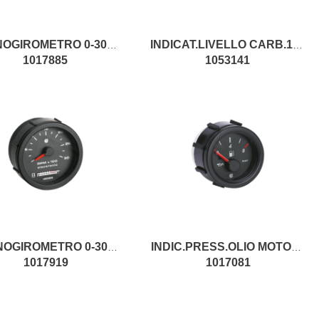
CRONOGIROMETRO 0-3000GIRI 24V.
INDICAT.LIVELLO CARB.12V D.52
1017885
1053141
CRONOGIROMETRO 0-3000 GIRI 12V
INDIC.PRESS.OLIO MOTORE 12V IR
1017919
1017081