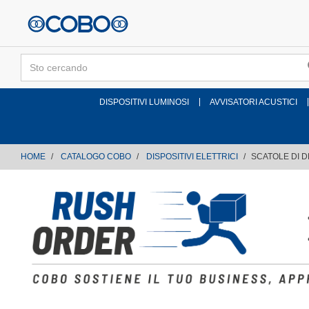
text.skipToContent
text.skipToNavigation
DISPOSITIVI LUMINOSI
AVVISATORI ACUSTICI
HOME
CATALOGO COBO
DISPOSITIVI ELETTRICI
SCATOLE DI D