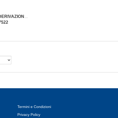
SCATOLA DI DERIVAZIONE A 10 VIE IR.
7522
Termini e Condizioni
Privacy Policy