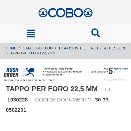
text.skipToContent
text.skipToNavigation
HOME
CATALOGO COBO
DISPOSITIVI ELETTRICI
ACCESSORI
TAPPO PER FORO 22,5 MM
TAPPO PER FORO 22,5 MM
ID
1030228
CODICE DOCUMENTO
30-33-
0502201