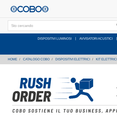
text.skipToContent
text.skipToNavigation
DISPOSITIVI LUMINOSI
AVVISATORI ACUSTICI
HOME
CATALOGO COBO
DISPOSITIVI ELETTRICI
KIT ELETTRIC