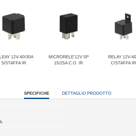
LEAY 12V-40/30A
MICRORELE'12V 5P
RELAY 12V-4
S/STAFFA IR
15/25A C.O. IR
C/STAFFA IR
CURRENT
SPECIFICHE
DETTAGLIO PRODOTTO
TAB:
A