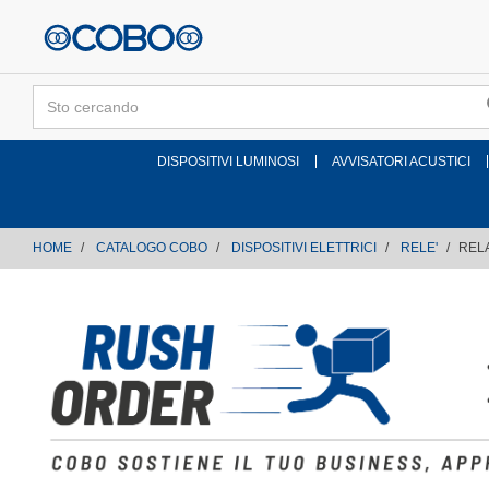
text.skipToContent
text.skipToNavigation
DISPOSITIVI LUMINOSI
AVVISATORI ACUSTICI
HOME
CATALOGO COBO
DISPOSITIVI ELETTRICI
RELE'
RELA