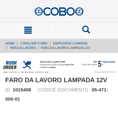
text.skipToContent
text.skipToNavigation
HOME
CATALOGO COBO
DISPOSITIVI LUMINOSI
FARI DA LAVORO
FARO DA LAVORO LAMPADA 12V
FARO DA LAVORO LAMPADA 12V
ID
1015408
CODICE DOCUMENTO
05-471-
000-01