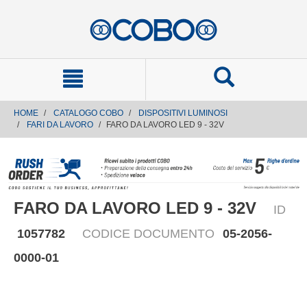
text.skipToContent
text.skipToNavigation
HOME
CATALOGO COBO
DISPOSITIVI LUMINOSI
FARI DA LAVORO
FARO DA LAVORO LED 9 - 32V
FARO DA LAVORO LED 9 - 32V
ID
1057782
CODICE DOCUMENTO
05-2056-
0000-01