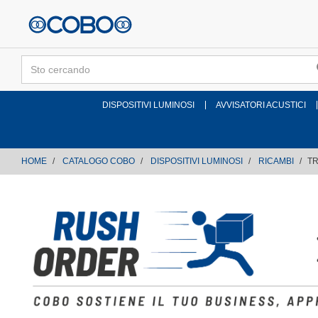
text.skipToContent
text.skipToNavigation
DISPOSITIVI LUMINOSI
AVVISATORI ACUSTICI
HOME
CATALOGO COBO
DISPOSITIVI LUMINOSI
RICAMBI
TR