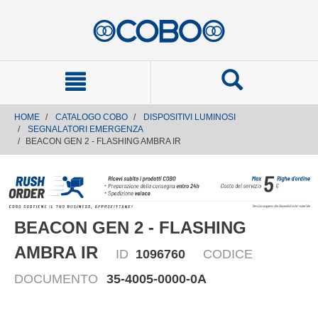
text.skipToContent
text.skipToNavigation
HOME
CATALOGO COBO
DISPOSITIVI LUMINOSI
SEGNALATORI EMERGENZA
BEACON GEN 2 - FLASHING AMBRA IR
BEACON GEN 2 - FLASHING
AMBRA IR
ID
1096760
CODICE
DOCUMENTO
35-4005-0000-0A