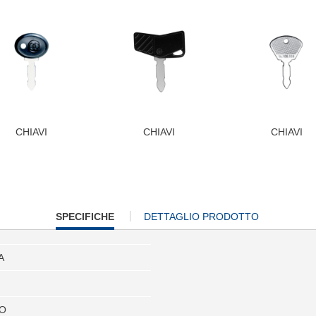
CHIAVI
CHIAVI
CHIAVI
CURRENT
SPECIFICHE
DETTAGLIO PRODOTTO
TAB:
A
CO