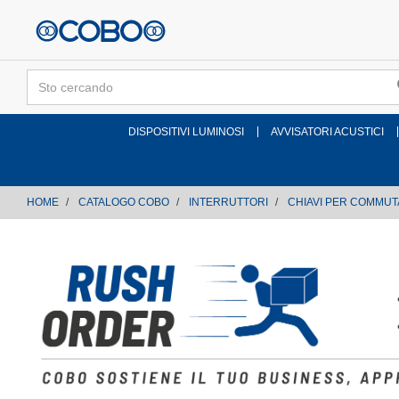
text.skipToContent
text.skipToNavigation
DISPOSITIVI LUMINOSI
AVVISATORI ACUSTICI
HOME
CATALOGO COBO
INTERRUTTORI
CHIAVI PER COMMUT