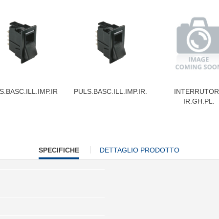
S.BASC.ILL.IMP.IR
PULS.BASC.ILL.IMP.IR.
INTERRUTOR
IR.GH.PL.
CURRENT
SPECIFICHE
DETTAGLIO PRODOTTO
TAB: