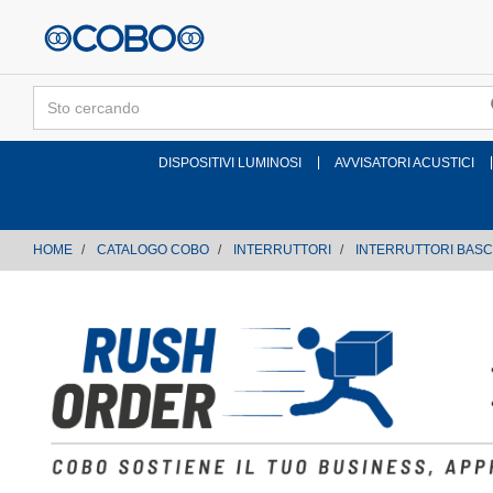
text.skipToContent
text.skipToNavigation
DISPOSITIVI LUMINOSI
AVVISATORI ACUSTICI
HOME
CATALOGO COBO
INTERRUTTORI
INTERRUTTORI BASC