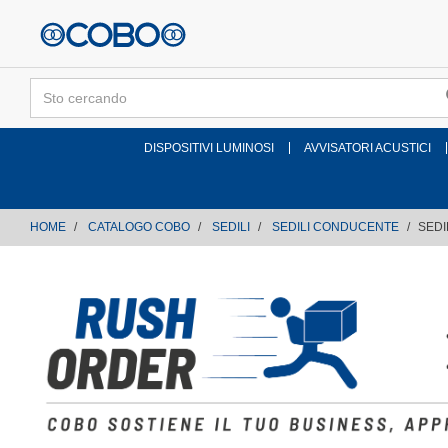
text.skipToContent
text.skipToNavigation
DISPOSITIVI LUMINOSI
AVVISATORI ACUSTICI
HOME
CATALOGO COBO
SEDILI
SEDILI CONDUCENTE
SEDI