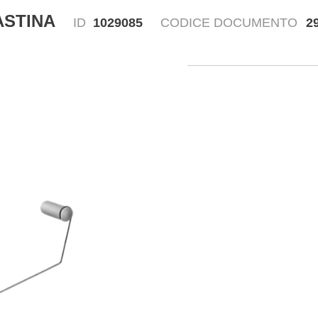
ASTINA
ID
1029085
CODICE DOCUMENTO
2
Disegn