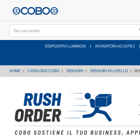
text.skipToContent
text.skipToNavigation
DISPOSITIVI LUMINOSI
AVVISATORI ACUSTICI
HOME
CATALOGO COBO
SENSORI
SENSORI DI LIVELLO
SE