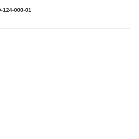
9-124-000-01
o vista frontale laterale