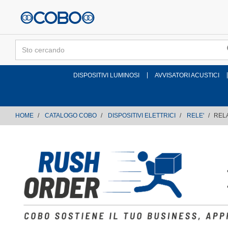
text.skipToContent
text.skipToNavigation
DISPOSITIVI LUMINOSI
AVVISATORI ACUSTICI
HOME
CATALOGO COBO
DISPOSITIVI ELETTRICI
RELE'
RELA