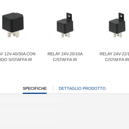
Y 12V-40/30A CON
RELAY 24V-20/10A
RELAY 24V-22/
ODO S/STAFFA IR
C/STAFFA IR
C/STAFFA IR
CURRENT
SPECIFICHE
DETTAGLIO PRODOTTO
TAB: