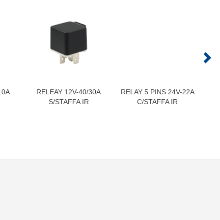
10A
RELEAY 12V-40/30A
RELAY 5 PINS 24V-22A
RE
S/STAFFA IR
C/STAFFA IR