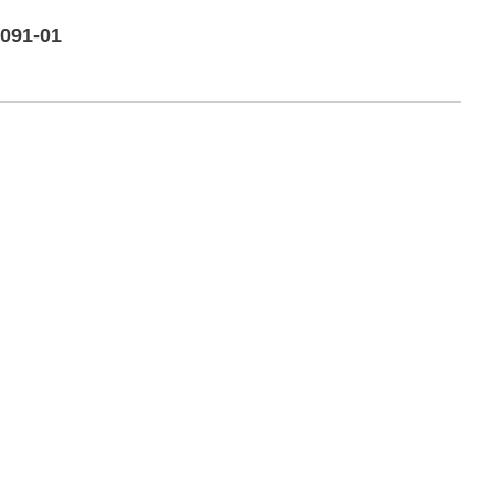
0091-01
o vista frontale laterale