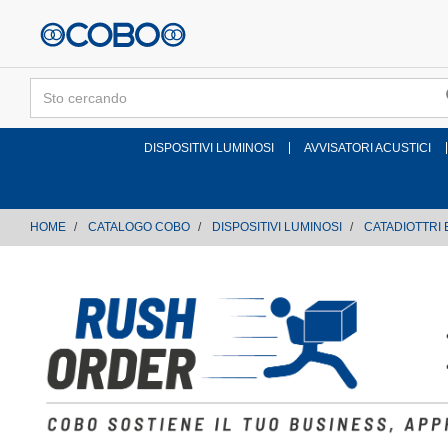
text.skipToContent
text.skipToNavigation
DISPOSITIVI LUMINOSI
AVVISATORI ACUSTICI
HOME
CATALOGO COBO
DISPOSITIVI LUMINOSI
CATADIOTTRI 