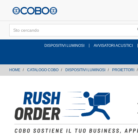
text.skipToContent
text.skipToNavigation
DISPOSITIVI LUMINOSI
AVVISATORI ACUSTICI
HOME
CATALOGO COBO
DISPOSITIVI LUMINOSI
PROIETTORI